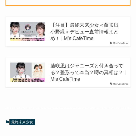
【注目】最終未来少女＜藤咲凪
小野緑＞デビュー直前情報まと
め！ | M’s CafeTime
M's CafeTime
藤咲凪はジャニーズと付き合って
る？整形って本当？噂の真相は？ |
M’s CafeTime
M's CafeTime
最終未来少女