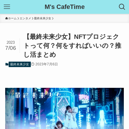
M's CafeTime
ホーム
エンタメ
最終未来少女
【最終未来少女】NFTプロジェク
2023
トって何？何をすればいいの？推
7/06
し活まとめ
2023年7月6日
最終未来少女