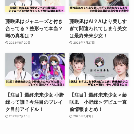
藤咲凪はジャニーズと付き
藤咲凪はAI？AIより美しす
合ってる？整形って本当？
ぎて間違われてしまう美女
噂の真相は？
は最終未来少女！
2023年8月20日
2023年7月27日
【注目】最終未来少女 小野
【注目】最終未来少女＜藤
緑って誰？今注目のブレイ
咲凪 小野緑＞デビュー直
ク目前アイドル！
前情報まとめ！
2023年7月10日
2023年7月3日