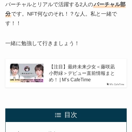
バーチャルとリアルで活躍する2人の
バーチャル部
分
です。NFT何なのそれ！？な人。私と一緒で
す！！
一緒に勉強して行きましょう！
【注目】最終未来少女＜藤咲凪
小野緑＞デビュー直前情報まと
め！ | M’s CafeTime
M's CafeTime
目次