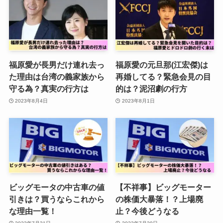
福原愛が長男だけ連れ去っ
福原愛の元旦那(江宏傑)は
た理由は台湾の義家族から
再婚してる？緊急会見の目
守る為？真実の行方は
的は？泥沼劇の行方
2023年8月4日
2023年8月1日
ビッグモータの中古車の値
【不祥事】ビッグモーター
引きは？買うならこれから
の株価大暴落！？上場廃
な理由一覧！
止？今後どうなる