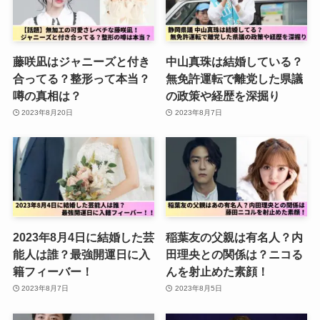
藤咲凪はジャニーズと付き
中山真珠は結婚している？
合ってる？整形って本当？
無免許運転で離党した県議
噂の真相は？
の政策や経歴を深掘り
2023年8月20日
2023年8月7日
2023年8月4日に結婚した芸
稲葉友の父親は有名人？内
能人は誰？最強開運日に入
田理央との関係は？ニコる
籍フィーバー！
んを射止めた素顔！
2023年8月7日
2023年8月5日