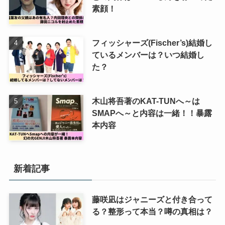
素顔！
フィッシャーズ(Fischer’s)結婚し
ているメンバーは？いつ結婚し
た？
木山将吾著のKAT-TUNへ～は
SMAPへ～と内容は一緒！！暴露
本内容
新着記事
藤咲凪はジャニーズと付き合って
る？整形って本当？噂の真相は？