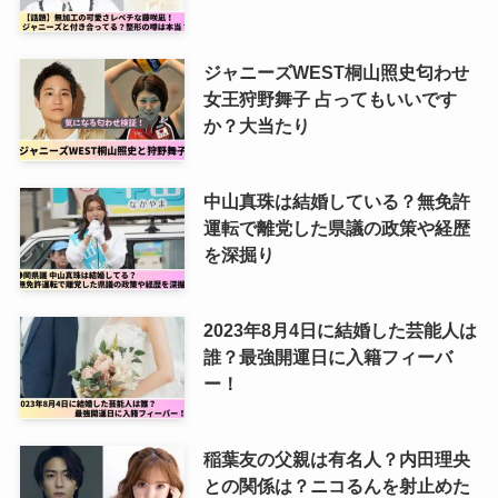
ジャニーズWEST桐山照史匂わせ
女王狩野舞子 占ってもいいです
か？大当たり
中山真珠は結婚している？無免許
運転で離党した県議の政策や経歴
を深掘り
2023年8月4日に結婚した芸能人は
誰？最強開運日に入籍フィーバ
ー！
稲葉友の父親は有名人？内田理央
との関係は？ニコるんを射止めた